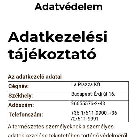
Adatvédelem
Adatkezelési
tájékoztató
A
z adatkezelő adatai
La Piazza Kft.
Cégnév:
Budapest, Érdi út 16.
Székhely:
26655576-2-43
Adószám:
+36 1/611-9900, +36
Telefonszám:
70/611-9991
A természetes személyeknek a személyes
adatok kezelése tekintetében történő védelméről