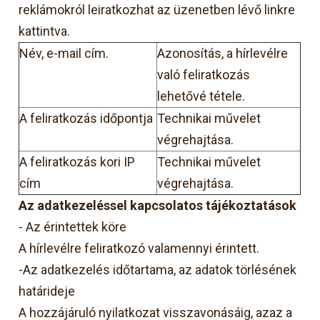
reklámokról leiratkozhat az üzenetben lévő linkre
kattintva.
Név, e-mail cím.
Azonosítás, a hírlevélre
való feliratkozás
lehetővé tétele.
A feliratkozás időpontja
Technikai művelet
végrehajtása.
A feliratkozás kori IP
Technikai művelet
cím
végrehajtása.
Az adatkezeléssel kapcsolatos tájékoztatások
- Az érintettek köre
A hírlevélre feliratkozó valamennyi érintett.
-Az adatkezelés időtartama, az adatok törlésének
határideje
A hozzájáruló nyilatkozat visszavonásáig, azaz a