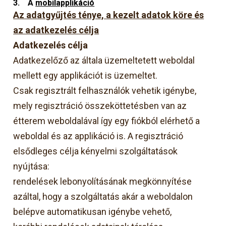
3.
A
mobilapplikáció
Az adatgyűjtés ténye, a kezelt adatok köre és
az adatkezelés célja
Adatkezelés célja
Adatkezelőző az általa üzemeltetett weboldal
mellett egy applikációt is üzemeltet.
Csak regisztrált felhasználók vehetik igénybe,
mely regisztráció összeköttetésben van az
étterem weboldalával így egy fiókból elérhető a
weboldal és az applikáció is. A regisztráció
elsődleges célja kényelmi szolgáltatások
nyújtása:
rendelések lebonyolításának megkönnyítése
azáltal, hogy a szolgáltatás akár a weboldalon
belépve automatikusan igénybe vehető,