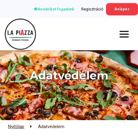
Rendelést fogadunk
Regisztráció
Belépés
Adatvédelem
Nyitólap
Adatvédelem